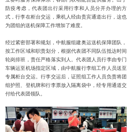
防疫考虑，代表团出行采用行李和人员分开办理的方
式，行李在柜台交运，乘机人经由贵宾通道出行，这也
为团组的送机保障工作增加了难度。
经过紧密部署和规划，中航服组建奥运送机保障团队，
按工作区域和职责划分，根据代表团不同队伍抵达时间
轮岗排班，责任严格落实到人。代表团人员行李由专门
车辆运至机场指定区域，由中航服行李组工作人员送至
专属柜台交运。行李交运后，证照组工作人员负责将团
组护照、登机牌和行李票放入隔离袋中，经专用通道交
付给代表团领队。