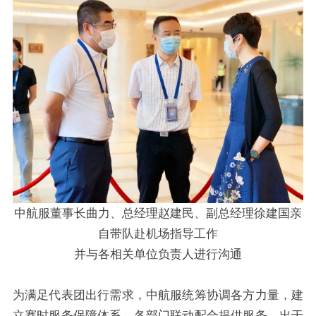
中航服董事长曲力、总经理赵建民、副总经理徐建国
亲
自带队赴机场指导工作
并与各相关单位负责人进行沟通
为满足代表团出行需求，中航服统筹协调各方力量，建
立赛时服务保障体系，各部门联动配合提供服务。出于