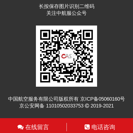
长按保存图片识别二维码
关注中航服公众号
中国航空服务有限公司版权所有 京ICP备05060160号
京公安网备 11010502033753
2019-2021
在线留言
电话咨询