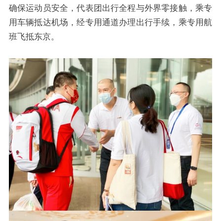
确保运动员安全，代表团出行全程与外界零接触，乘专
用车辆抵达机场，经专用通道办理出行手续，乘专用航
班飞抵东京。