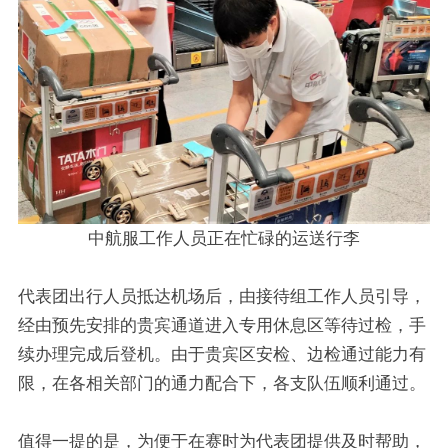
中航服工作人员正在忙碌的运送行李
代表团出行人员抵达机场后，由接待组工作人员引导，
经由预先安排的贵宾通道进入专用休息区等待过检，手
续办理完成后登机。由于贵宾区安检、边检通过能力有
限，在各相关部门的通力配合下，各支队伍顺利通过。
值得一提的是，为便于在赛时为代表团提供及时帮助，