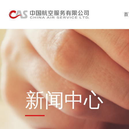
首
新闻中心