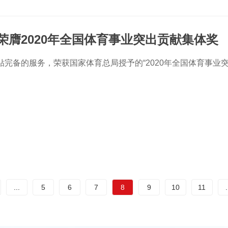
荣膺2020年全国体育事业突出贡献集体奖
完备的服务，荣获国家体育总局授予的“2020年全国体育事业
...
5
6
7
8
9
10
11
.