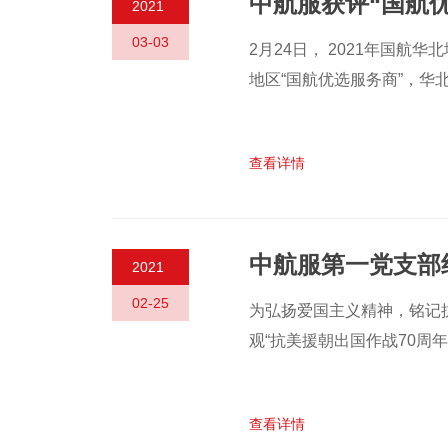
中航服获评“国航
2021
03-03
2月24日， 2021年国航
地区“国航优选服务商”，华
查看详情
中航服第一党支部
2021
02-25
为弘扬爱国主义精神，铭记
观“抗美援朝出国作战70周年
查看详情