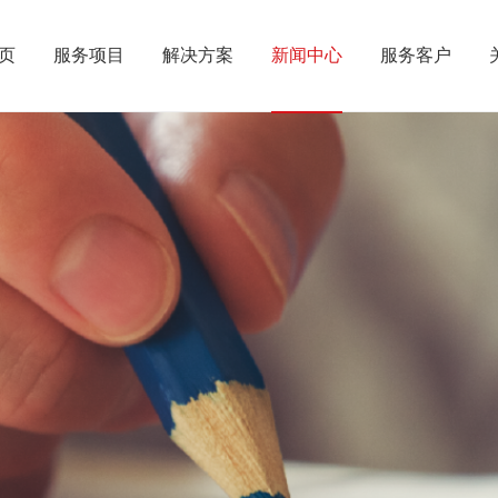
页
服务项目
解决方案
新闻中心
服务客户