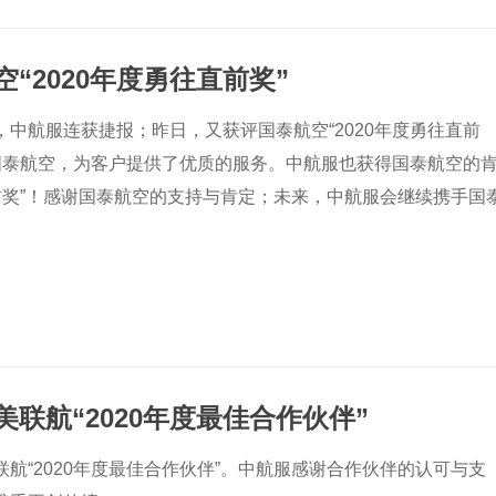
“2020年度勇往直前奖”
中航服连获捷报；昨日，又获评国泰航空“2020年度勇往直前
手国泰航空，为客户提供了优质的服务。中航服也获得国泰航空的
直前奖”！感谢国泰航空的支持与肯定；未来，中航服会继续携手国
。
联航“2020年度最佳合作伙伴”
航“2020年度最佳合作伙伴”。中航服感谢合作伙伴的认可与支